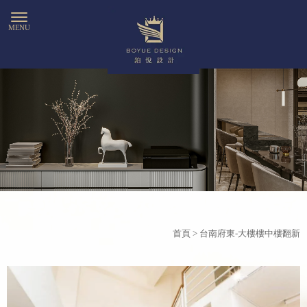
首頁
> 台南府東-大樓樓中樓翻新