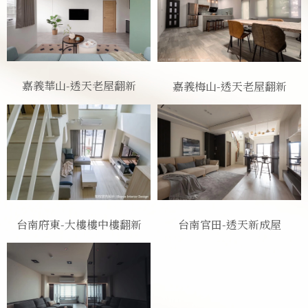
嘉義華山-透天老屋翻新
嘉義梅山-透天老屋翻新
台南官田-透天新成屋
台南府東-大樓樓中樓翻新